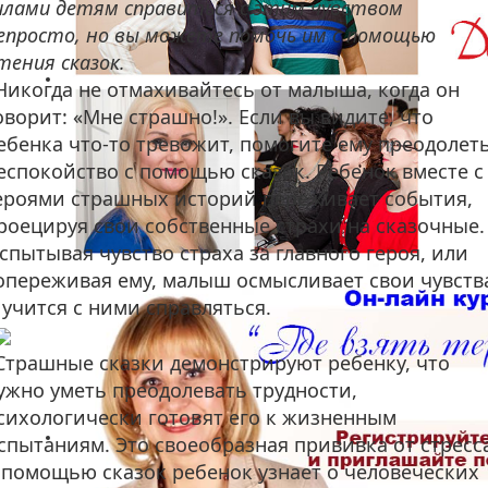
илами детям справиться с этим чувством
епросто, но вы можете помочь им с помощью
тения сказок.
Никогда не отмахивайтесь от малыша, когда он
оворит: «Мне страшно!». Если вы видите, что
ебенка что-то тревожит, помогите ему преодолет
еспокойство с помощью сказок. Ребенок вместе с
ероями страшных историй переживает события,
роецируя свои собственные страхи на сказочные.
спытывая чувство страха за главного героя, или
опереживая ему, малыш осмысливает свои чувств
 учится с ними справляться.
Страшные сказки демонстрируют ребенку, что
ужно уметь преодолевать трудности,
сихологически готовят его к жизненным
спытаниям. Это своеобразная прививка от стресс
 помощью сказок ребенок узнает о человеческих