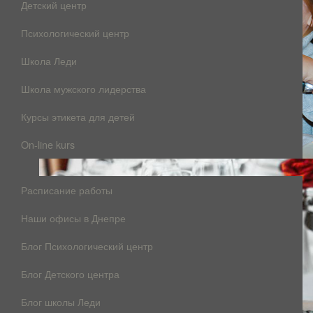
Детский центр
Психологический центр
Школа Леди
Школа мужского лидерства
Курсы этикета для детей
On-line kurs
Расписание работы
Наши офисы в Днепре
Блог Психологический центр
Блог Детского центра
Блог школы Леди