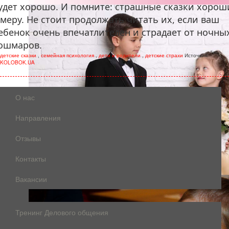
удет хорошо. И помните: страшные сказки хорош
 меру. Не стоит продолжать читать их, если ваш
ебенок очень впечатлителен и страдает от ночны
ошмаров.
детские сказки
,
семейная психология
,
дети и родители
,
детские страхи
Источник:
KOLOBOK.UA
О нас
Направления
Отзывы
Контакты
Вакансии
Тренинг Делового общения