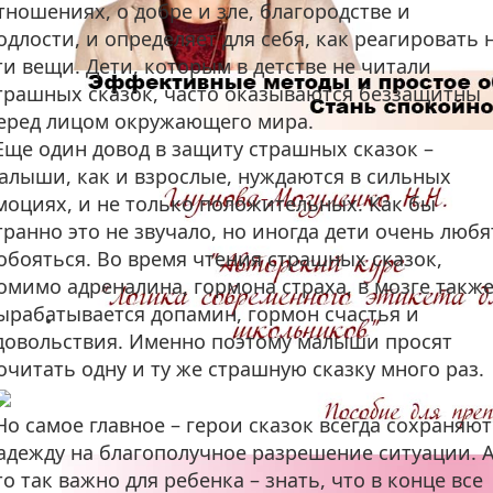
тношениях, о добре и зле, благородстве и
одлости, и определяет для себя, как реагировать 
ти вещи. Дети, которым в детстве не читали
трашных сказок, часто оказываются беззащитны
еред лицом окружающего мира.
link
Еще один довод в защиту страшных сказок –
алыши, как и взрослые, нуждаются в сильных
моциях, и не только положительных. Как бы
транно это не звучало, но иногда дети очень любя
обояться. Во время чтения страшных сказок,
омимо адреналина, гормона страха, в мозге такж
ырабатывается допамин, гормон счастья и
довольствия. Именно поэтому малыши просят
очитать одну и ту же страшную сказку много раз.
Но самое главное – герои сказок всегда сохраняют
адежду на благополучное разрешение ситуации. 
то так важно для ребенка – знать, что в конце все