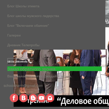
Блог Школы этикета
Блог школы мужского лидерства
Блог "Включаем обаяние"
Галереи
Дневник Телепробы
Заказать звонок
Заказ обратного звонка
Ваша заявка принята. Ожидайте звонка.
schoolsharm@gmail.com